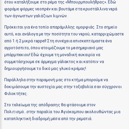
ότου καταλήξουμε στο ρέμα της «Μπουρμπουλήθρας». Εδώ
φοράμε φόρμες νεοπρέν και βουτάμε στα κρυστάλλινα νερά
των άγνωστων γαλάζιων λιμνών.
Πρόκειται για ένα τοπίο απαράμιλλης ομορφιάς. Στο σημείο
αυτό, και ανάλογα με την ποσότητα του νερού, καταρριχώμαστε
από 1 ή 2 μικρά rappel! Στη συνέχεια επισκεπτόμαστε ένα
αγροτόσπιτο, όπου ετοιμάζουμε το μεσημεριανό μας
μπάρμπεκιου! Εδώ έχουμε τη μοναδική ευκαιρία να
συμμετάσχουμε σε άρμεγμα γάλακτος και κατόπιν να
δημιουργήσουμε το δικό μας γλυκό κρέμας!
Παράλληλα στην παραμονή μας στο κτήμα μπορούμε να
δοκιμάσουμε την ευστοχία μας στην τοξοβολία σαν σύγχρονοι
Φιλοκτήτες.
Στο τελείωμα της απόδρασης θα φτάσουμε στον
Πολιτισμό...στην παραλία του Αγιόκαμπου ακολουθώντας μια
καταπληκτική διαδρομή μέσα από την ρεματιά.