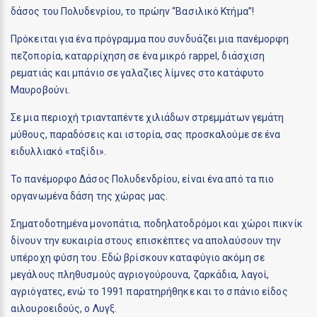
δάσος του Πολυδενρίου, το πρώην “Βασιλικό Κτήμα”!
Πρόκειται για ένα πρόγραμμα που συνδυάζει μια πανέμορφη
πεζοπορία, καταρρίχηση σε ένα μικρό rappel, διάσχιση
ρεματιάς και μπάνιο σε γαλαζιες λίμνες στο κατάφυτο
Μαυροβούνι.
Σε μια περιοχή τριανταπέντε χιλιάδων στρεμμάτων γεμάτη
μύθους, παραδόσεις και ιστορία, σας προσκαλούμε σε ένα
ειδυλλιακό «ταξίδι».
Το πανέμορφο Δάσος Πολυδενδρίου, είναι ένα από τα πιο
οργανωμένα δάση της χώρας μας.
Σηματοδοτημένα μονοπάτια, ποδηλατοδρόμοι και χώροι πικνίκ
δίνουν την ευκαιρία στους επισκέπτες να απολαύσουν την
υπέροχη φύση του. Εδώ βρίσκουν καταφύγιο ακόμη σε
μεγάλους πληθυσμούς αγριογούρουνα, ζαρκάδια, λαγοί,
αγριόγατες, ενώ το 1991 παρατηρήθηκε και το σπάνιο είδος
αιλουροειδούς, ο Λυγξ.